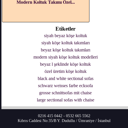
Modern Koltuk Takımı Özel...
Etiketler
siyah beyaz köşe koltuk
siyah köşe koltuk takımları
beyaz köşe koltuk takımları
modern siyah köşe koltuk modelleri
beyaz l şeklinde köşe koltuk
özel üretim köşe koltuk
black and white sectional sofas
schwarz weisses farbe ecksofa
grosse schnittsofas mit chaise
large sectional sofas with chaise
0216 415 0442 - 0532 665 5562
Kıbrıs Caddesi No:35/B Y. Dudullu / Ümraniye / İstanbul