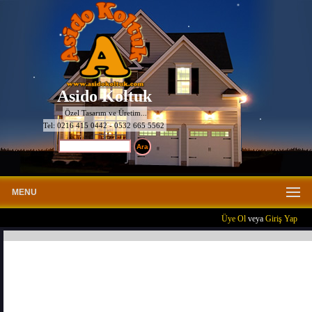
Asido Koltuk
Özel Tasarım ve Üretim...
Tel: 0216 415 0442 - 0532 665 5562
MENU
Üye Ol
veya
Giriş Yap