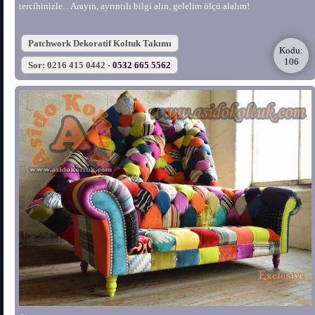
tercihinizle... Arayın, ayrıntılı bilgi alın, gelelim ölçü alalım!
Patchwork Dekoratif Koltuk Takımı
Kodu:
106
Sor: 0216 415 0442 -
0532 665 5562