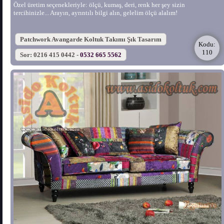
Özel üretim seçenekleriyle: ölçü, kumaş, deri, renk her şey sizin
tercihinizle... Arayın, ayrıntılı bilgi alın, gelelim ölçü alalım!
Patchwork Avangarde Koltuk Takımı Şık Tasarım
Kodu:
110
Sor: 0216 415 0442 -
0532 665 5562