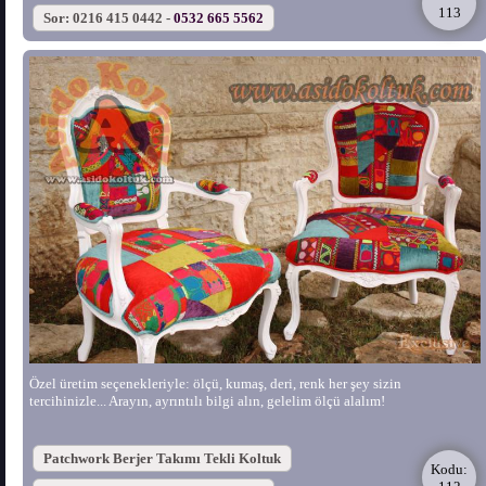
113
Sor: 0216 415 0442 -
0532 665 5562
Özel üretim seçenekleriyle: ölçü, kumaş, deri, renk her şey sizin
tercihinizle... Arayın, ayrıntılı bilgi alın, gelelim ölçü alalım!
Patchwork Berjer Takımı Tekli Koltuk
Kodu: