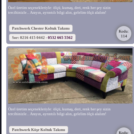
Özel üretim seçenekleriyle: ölçü, kumaş, deri, renk her şey sizin
tercihinizle... Arayın, ayrıntılı bilgi alın, gelelim ölçü alalım!
Patchwork Chester Koltuk Takımı
Kodu:
114
Sor: 0216 415 0442 -
0532 665 5562
Özel üretim seçenekleriyle: ölçü, kumaş, deri, renk her şey sizin
tercihinizle... Arayın, ayrıntılı bilgi alın, gelelim ölçü alalım!
Patchwork Köşe Koltuk Takımı
Kodu: