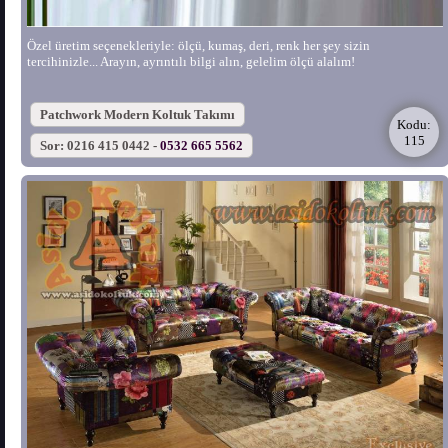
Özel üretim seçenekleriyle: ölçü, kumaş, deri, renk her şey sizin
tercihinizle... Arayın, ayrıntılı bilgi alın, gelelim ölçü alalım!
Patchwork Modern Koltuk Takımı
Kodu:
115
Sor: 0216 415 0442 -
0532 665 5562