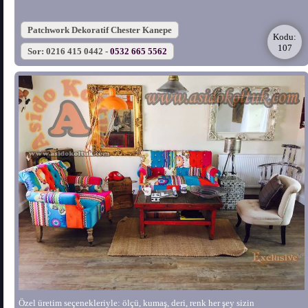
Patchwork Dekoratif Chester Kanepe
Kodu:
107
Sor: 0216 415 0442 -
0532 665 5562
Özel üretim seçenekleriyle: ölçü, kumaş, deri, renk her şey sizin