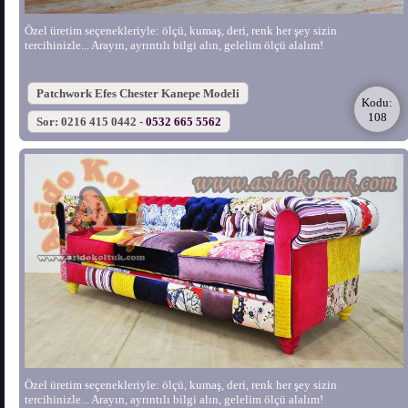
Özel üretim seçenekleriyle: ölçü, kumaş, deri, renk her şey sizin
tercihinizle... Arayın, ayrıntılı bilgi alın, gelelim ölçü alalım!
Patchwork Efes Chester Kanepe Modeli
Kodu:
108
Sor: 0216 415 0442 -
0532 665 5562
Özel üretim seçenekleriyle: ölçü, kumaş, deri, renk her şey sizin
tercihinizle... Arayın, ayrıntılı bilgi alın, gelelim ölçü alalım!