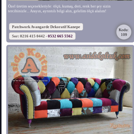
Özel üretim seçenekleriyle: ölçü, kumaş, deri, renk her şey sizin
tercihinizle... Arayın, ayrıntılı bilgi alın, gelelim ölçü alalım!
Patchwork Avangarde Dekoratif Kanepe
Kodu:
109
Sor: 0216 415 0442 -
0532 665 5562