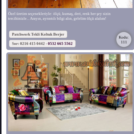
Özel üretim seçenekleriyle: ölçü, kumaş, deri, renk her şey sizin
tercihinizle... Arayın, ayrıntılı bilgi alın, gelelim ölçü alalım!
Patchwork Tekli Koltuk Berjer
Kodu:
111
Sor: 0216 415 0442 -
0532 665 5562