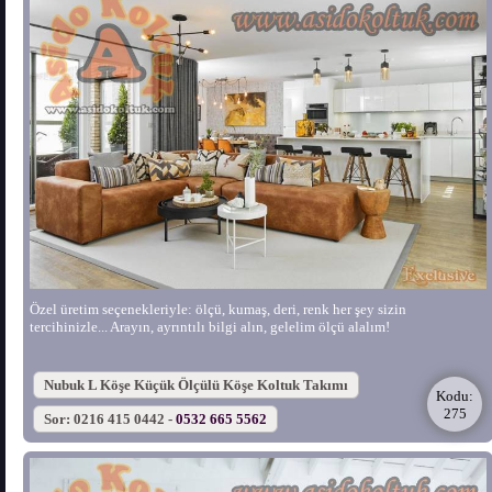
Özel üretim seçenekleriyle: ölçü, kumaş, deri, renk her şey sizin
tercihinizle... Arayın, ayrıntılı bilgi alın, gelelim ölçü alalım!
Nubuk L Köşe Küçük Ölçülü Köşe Koltuk Takımı
Kodu:
275
Sor: 0216 415 0442 -
0532 665 5562