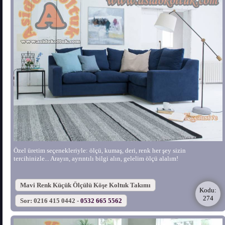
Özel üretim seçenekleriyle: ölçü, kumaş, deri, renk her şey sizin
tercihinizle... Arayın, ayrıntılı bilgi alın, gelelim ölçü alalım!
Mavi Renk Küçük Ölçülü Köşe Koltuk Takımı
Kodu:
274
Sor: 0216 415 0442 -
0532 665 5562