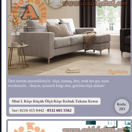
Özel üretim seçenekleriyle: ölçü, kumaş, deri, renk her şey sizin
tercihinizle... Arayın, ayrıntılı bilgi alın, gelelim ölçü alalım!
Mini L Köşe Küçük Ölçü Köşe Koltuk Takımı Keten
Kodu:
283
Sor: 0216 415 0442 -
0532 665 5562