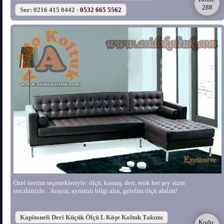
288
Sor: 0216 415 0442 -
0532 665 5562
Özel üretim seçenekleriyle: ölçü, kumaş, deri, renk her şey sizin
tercihinizle... Arayın, ayrıntılı bilgi alın, gelelim ölçü alalım!
Kapitoneli Deri Küçük Ölçü L Köşe Koltuk Takımı
Kodu: