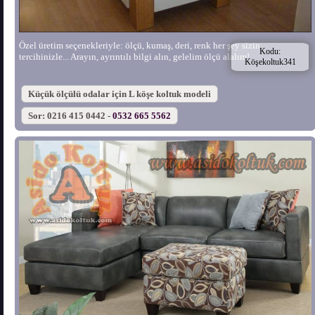
Özel üretim seçenekleriyle: ölçü, kumaş, deri, renk her şey sizin
Kodu:
tercihinizle... Arayın, ayrıntılı bilgi alın, gelelim ölçü alalım!
Köşekoltuk341
Küçük ölçülü odalar için L köşe koltuk modeli
Sor: 0216 415 0442 -
0532 665 5562