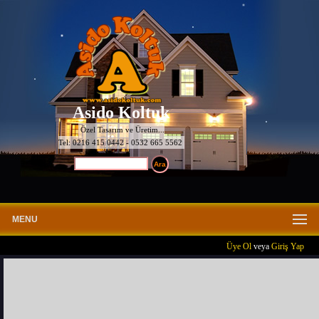
Asido Koltuk
Özel Tasarım ve Üretim...
Tel: 0216 415 0442 - 0532 665 5562
MENU
Üye Ol
veya
Giriş Yap