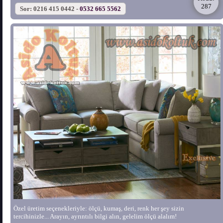
287
Sor: 0216 415 0442 -
0532 665 5562
Özel üretim seçenekleriyle: ölçü, kumaş, deri, renk her şey sizin
tercihinizle... Arayın, ayrıntılı bilgi alın, gelelim ölçü alalım!