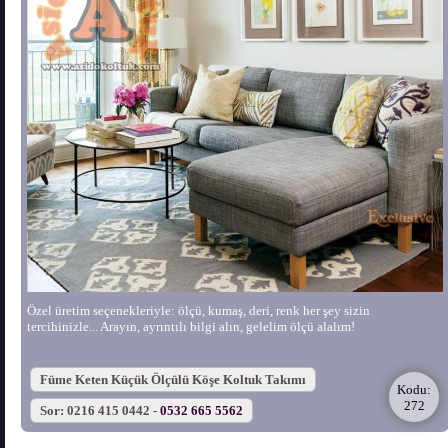
Özel üretim seçenekleriyle: ölçü, kumaş, deri, renk her şey sizin
tercihinizle... Arayın, ayrıntılı bilgi alın, gelelim ölçü alalım!
Füme Keten Küçük Ölçülü Köşe Koltuk Takımı
Kodu:
272
Sor: 0216 415 0442 -
0532 665 5562