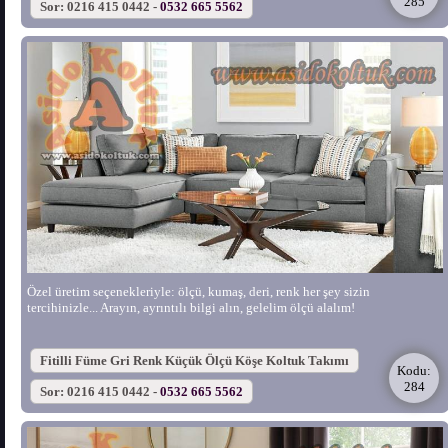
285
Sor: 0216 415 0442 -
0532 665 5562
Özel üretim seçenekleriyle: ölçü, kumaş, deri, renk her şey sizin
tercihinizle... Arayın, ayrıntılı bilgi alın, gelelim ölçü alalım!
Fitilli Füme Gri Renk Küçük Ölçü Köşe Koltuk Takımı
Kodu:
284
Sor: 0216 415 0442 -
0532 665 5562