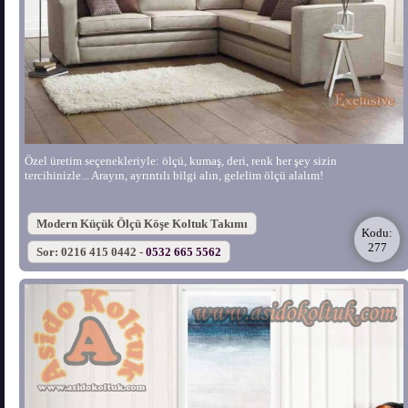
Özel üretim seçenekleriyle: ölçü, kumaş, deri, renk her şey sizin
tercihinizle... Arayın, ayrıntılı bilgi alın, gelelim ölçü alalım!
Modern Küçük Ölçü Köşe Koltuk Takımı
Kodu:
277
Sor: 0216 415 0442 -
0532 665 5562