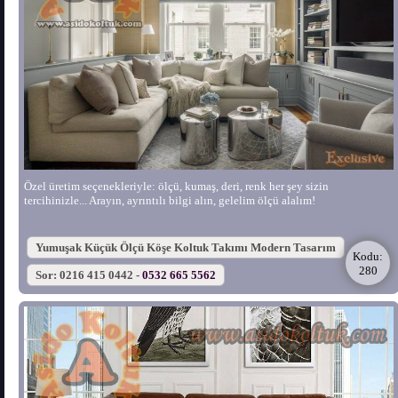
Özel üretim seçenekleriyle: ölçü, kumaş, deri, renk her şey sizin
tercihinizle... Arayın, ayrıntılı bilgi alın, gelelim ölçü alalım!
Yumuşak Küçük Ölçü Köşe Koltuk Takımı Modern Tasarım
Kodu:
280
Sor: 0216 415 0442 -
0532 665 5562