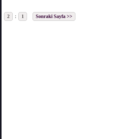
2
:
1
Sonraki Sayfa >>