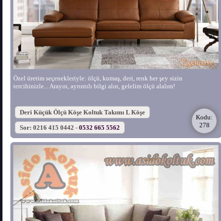
Özel üretim seçenekleriyle: ölçü, kumaş, deri, renk her şey sizin
tercihinizle... Arayın, ayrıntılı bilgi alın, gelelim ölçü alalım!
Deri Küçük Ölçü Köşe Koltuk Takımı L Köşe
Kodu:
278
Sor: 0216 415 0442 -
0532 665 5562