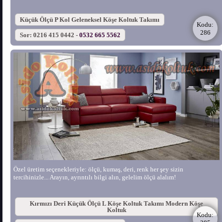
Küçük Ölçü P Kol Geleneksel Köşe Koltuk Takımı
Kodu:
286
Sor: 0216 415 0442 -
0532 665 5562
Özel üretim seçenekleriyle: ölçü, kumaş, deri, renk her şey sizin
tercihinizle... Arayın, ayrıntılı bilgi alın, gelelim ölçü alalım!
Kırmızı Deri Küçük Ölçü L Köşe Koltuk Takımı Modern Köşe
Koltuk
Kodu: