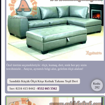
Özel üretim seçenekleriyle: ölçü, kumaş, deri, renk her şey sizin
tercihinizle... Arayın, ayrıntılı bilgi alın, gelelim ölçü alalım!
Sandıklı Küçük Ölçü Köşe Koltuk Takımı Yeşil Deri
Kodu:
282
Sor: 0216 415 0442 -
0532 665 5562