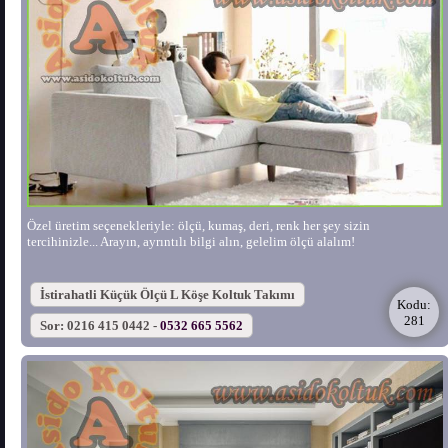
Özel üretim seçenekleriyle: ölçü, kumaş, deri, renk her şey sizin
tercihinizle... Arayın, ayrıntılı bilgi alın, gelelim ölçü alalım!
İstirahatli Küçük Ölçü L Köşe Koltuk Takımı
Kodu:
281
Sor: 0216 415 0442 -
0532 665 5562