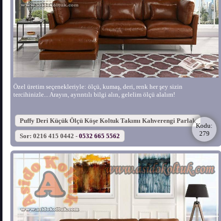
Özel üretim seçenekleriyle: ölçü, kumaş, deri, renk her şey sizin
tercihinizle... Arayın, ayrıntılı bilgi alın, gelelim ölçü alalım!
Puffy Deri Küçük Ölçü Köşe Koltuk Takımı Kahverengi Parlak
Kodu:
279
Sor: 0216 415 0442 -
0532 665 5562