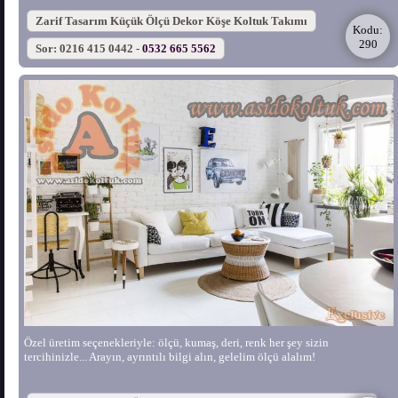
Zarif Tasarım Küçük Ölçü Dekor Köşe Koltuk Takımı
Kodu:
290
Sor: 0216 415 0442 -
0532 665 5562
Özel üretim seçenekleriyle: ölçü, kumaş, deri, renk her şey sizin
tercihinizle... Arayın, ayrıntılı bilgi alın, gelelim ölçü alalım!