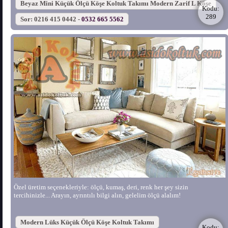
Beyaz Mini Küçük Ölçü Köşe Koltuk Takımı Modern Zarif L Köşe
Kodu:
289
Sor: 0216 415 0442 -
0532 665 5562
Özel üretim seçenekleriyle: ölçü, kumaş, deri, renk her şey sizin
tercihinizle... Arayın, ayrıntılı bilgi alın, gelelim ölçü alalım!
Modern Lüks Küçük Ölçü Köşe Koltuk Takımı
Kodu: