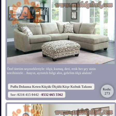
Özel üretim seçenekleriyle: ölçü, kumaş, deri, renk her şey sizin
tercihinizle... Arayın, ayrıntılı bilgi alın, gelelim ölçü alalım!
Puflu Dokuma Keten Küçük Ölçülü Köşe Koltuk Takımı
Kodu:
273
Sor: 0216 415 0442 -
0532 665 5562