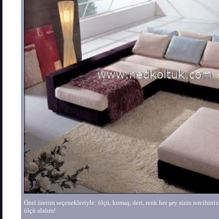
Özel üretim seçenekleriyle: ölçü, kumaş, deri, renk her şey sizin tercihinizle
ölçü alalım!