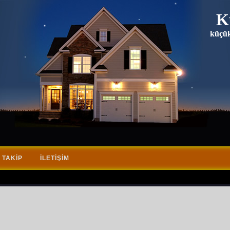
K
küçük
 TAKIP
İLETIŞIM