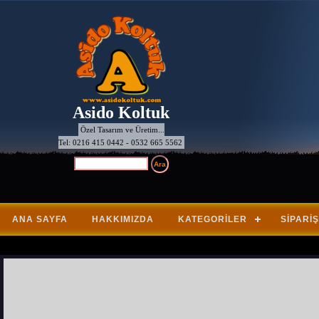
Asido Koltuk
Özel Tasarım ve Üretim...
Tel: 0216 415 0442 - 0532 665 5562
ANA SAYFA
HAKKIMIZDA
KATEGORILER
SIPARIŞ