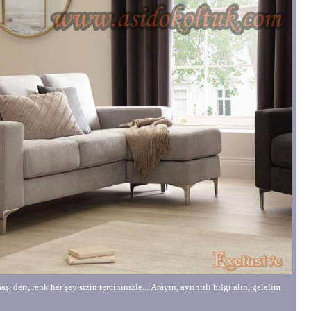
, deri, renk her şey sizin tercihinizle... Arayın, ayrıntılı bilgi alın, gelelim