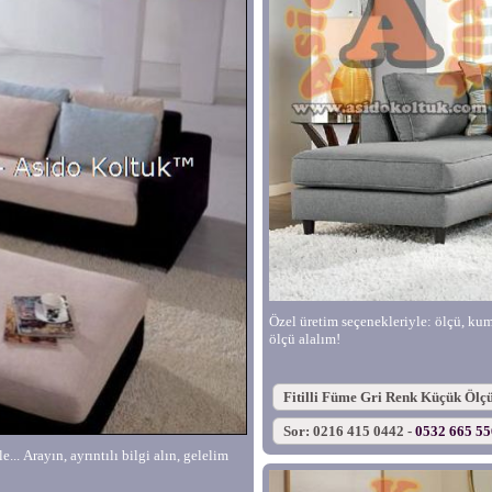
Özel üretim seçenekleriyle: ölçü, kumaş
ölçü alalım!
Fitilli Füme Gri Renk Küçük Ölç
Sor: 0216 415 0442 -
0532 665 5
... Arayın, ayrıntılı bilgi alın, gelelim