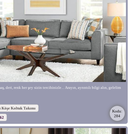
, deri, renk her şey sizin tercihinizle... Arayın, ayrıntılı bilgi alın, gelelim
ü Köşe Koltuk Takımı
Kodu:
284
562