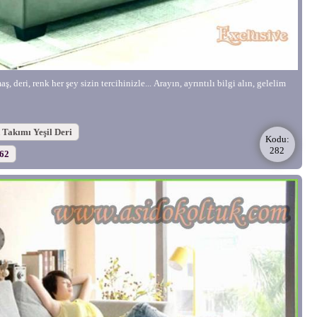
, deri, renk her şey sizin tercihinizle... Arayın, ayrıntılı bilgi alın, gelelim
 Takımı Yeşil Deri
Kodu:
282
562