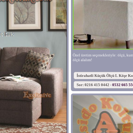
Özel üretim seçenekleriyle: ölçü, kumaş
ölçü alalım!
İstirahatli Küçük Ölçü L Köşe K
Sor: 0216 415 0442 -
0532 665 5