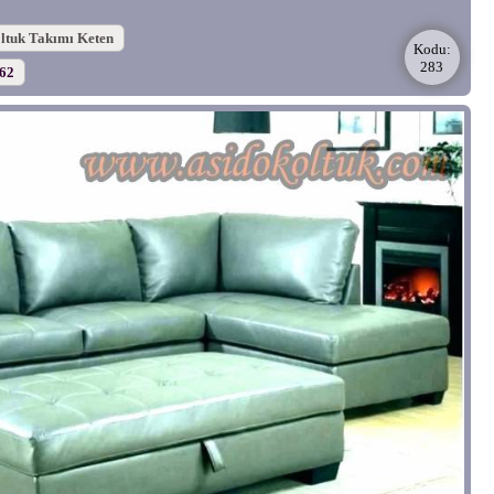
ltuk Takımı Keten
Kodu:
283
562