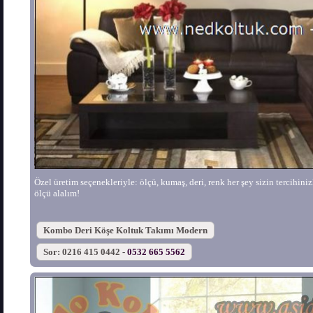
Özel üretim seçenekleriyle: ölçü, kumaş, deri, renk her şey sizin tercihinizle
ölçü alalım!
Kombo Deri Köşe Koltuk Takımı Modern
Sor: 0216 415 0442 -
0532 665 5562