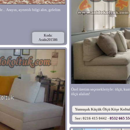
... Arayın, ayrıntılı bilgi alın, gelelim
Kodu:
Asido201586
Özel üretim seçenekleriyle: ölçü, kumaş
ölçü alalım!
Yumuşak Küçük Ölçü Köşe Koltu
Sor: 0216 415 0442 -
0532 665 5