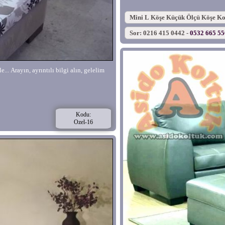
Mini L Köşe Küçük Ölçü Köşe Ko
Sor: 0216 415 0442 -
0532 665 5
... Arayın, ayrıntılı bilgi alın, gelelim
Kodu:
Ozel-16