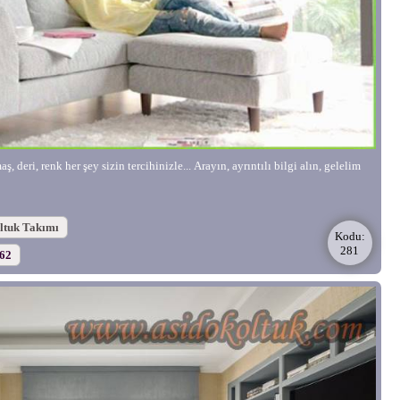
, deri, renk her şey sizin tercihinizle... Arayın, ayrıntılı bilgi alın, gelelim
oltuk Takımı
Kodu:
281
562