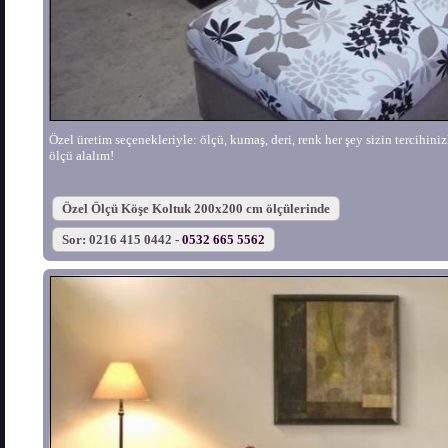
Özel üretim seçenekleriyle: ölçü, kumaş, deri, renk her şey sizin tercihinizle
ölçü alalım!
Özel Ölçü Köşe Koltuk 200x200 cm ölçülerinde
Sor: 0216 415 0442 -
0532 665 5562