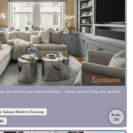
, deri, renk her şey sizin tercihinizle... Arayın, ayrıntılı bilgi alın, gelelim
k Takımı Modern Tasarım
Kodu:
280
562