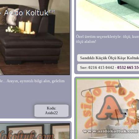
Özel üretim seçenekleriyle: ölçü, kumaş
ölçü alalım!
Sandıklı Küçük Ölçü Köşe Koltuk
Sor: 0216 415 0442 -
0532 665 5
... Arayın, ayrıntılı bilgi alın, gelelim
Kodu:
Asido22