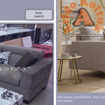
Kodu:
Asido35
Özel üretim seçenekleriyle: ölçü, kumaş
ölçü alalım!