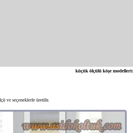
küçük ölçülü köşe modelleri:
ü ve seçeneklerle üretilir.