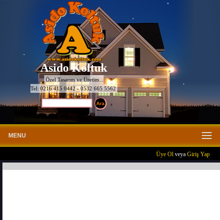
Asido Koltuk
Özel Tasarım ve Üretim...
Tel: 0216 415 0442 - 0532 665 5562
MENU
Üye Ol
veya
Giriş Yap