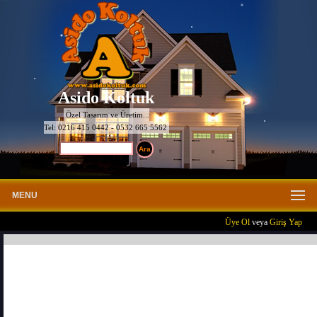
Asido Koltuk
Özel Tasarım ve Üretim...
Tel: 0216 415 0442 - 0532 665 5562
MENU
Üye Ol
veya
Giriş Yap