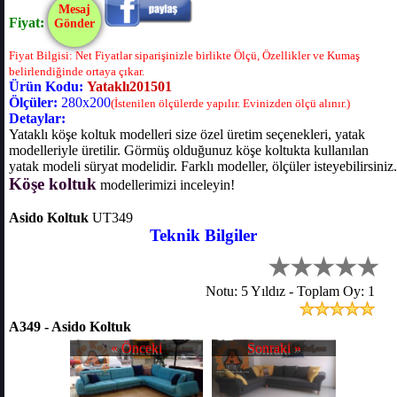
Mesaj
Fiyat:
Gönder
Fiyat Bilgisi: Net Fiyatlar siparişinizle birlikte Ölçü, Özellikler ve Kumaş
belirlendiğinde ortaya çıkar.
Ürün Kodu:
Yataklı201501
Ölçüler:
280x200
(İstenilen ölçülerde yapılır. Evinizden ölçü alınır.)
Detaylar:
Yataklı köşe koltuk modelleri size özel üretim seçenekleri, yatak
modelleriyle üretilir. Görmüş olduğunuz köşe koltukta kullanılan
yatak modeli süryat modelidir. Farklı modeller, ölçüler isteyebilirsiniz.
Köşe koltuk
modellerimizi inceleyin!
Asido Koltuk
UT349
Teknik Bilgiler
Notu: 5 Yıldız - Toplam Oy: 1
A349 - Asido Koltuk
« Önceki
Sonraki »