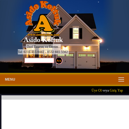
Asido Koltuk
Özel Tasarım ve Üretim...
Tel: 0216 415 0442 - 0532 665 5562
MENU
Üye Ol
veya
Giriş Yap