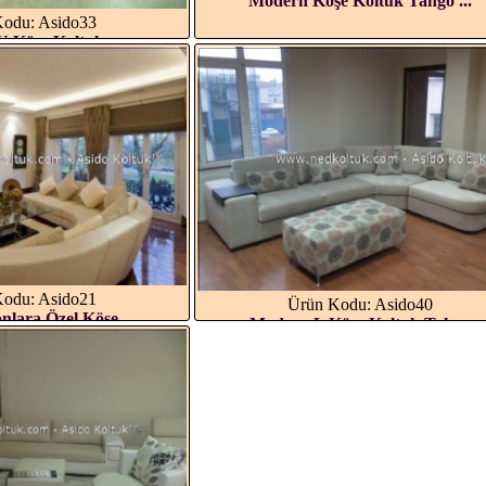
Modern Köşe Koltuk Tango ...
odu: Asido33
 Köşe Koltuk...
odu: Asido21
Ürün Kodu: Asido40
nlara Özel Köşe...
Modern L Köşe Koltuk Takı...