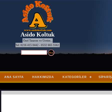
Asido Koltuk
Özel Tasarım ve Üretim...
Tel: 0216 415 0442 - 0532 665 5562
ANA SAYFA
HAKKIMIZDA
KATEGORILER
SIPARIŞ