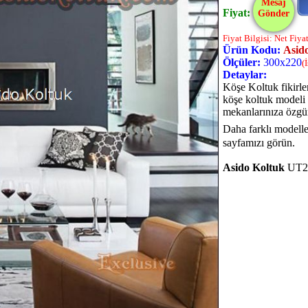
Mesaj
Fiyat:
Gönder
Fiyat Bilgisi: Net Fiya
Ürün Kodu:
Asid
Ölçüler:
300x220
(
Detaylar:
Köşe Koltuk fikirler
köşe koltuk modeli 
mekanlarınıza özgün 
Daha farklı modell
sayfamızı görün.
Asido Koltuk
UT2