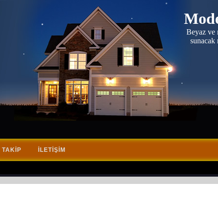
Mode
Beyaz ve m
sunacak r
 TAKIP
İLETIŞIM