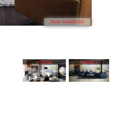
Kodu: Asido201525
« Önceki
Sonraki »