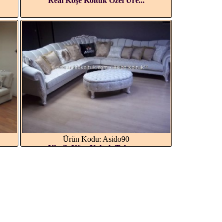
Real Köşe Koltuk Özel Üre...
Ürün Kodu: Asido90
Klasik Köşe Koltuk Takımı...