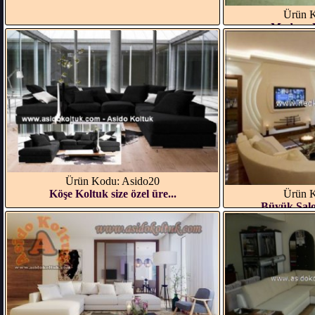
Ürün K
Modern U
Ürün Kodu: Asido20
Ürün K
Köşe Koltuk size özel üre...
Büyük Salo