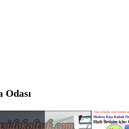
a Odası
Tüm ürünler özel üretim seç
Modern Köşe Koltuk O
Hızlı İletişim için