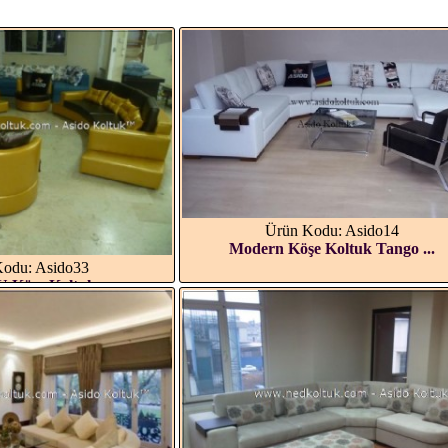
Ürün Kodu: Asido14
Modern Köşe Koltuk Tango ...
odu: Asido33
 Köşe Koltuk...