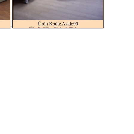
Ürün Kodu: Asido90
Klasik Köşe Koltuk Takımı...