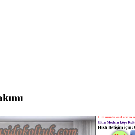
akımı
Tüm ürünler özel üretim seç
Ultra Modern köşe Kol
Hızlı İletişim için