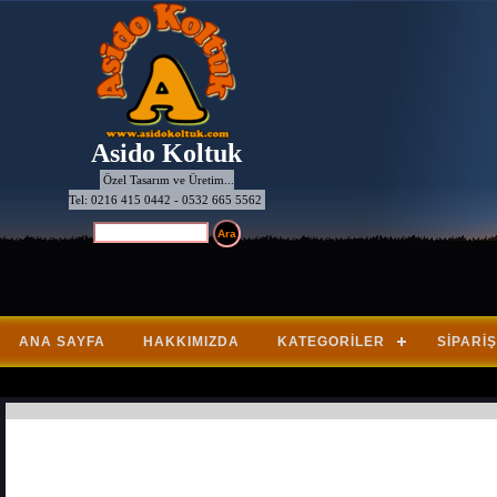
Asido Koltuk
Özel Tasarım ve Üretim...
Tel: 0216 415 0442 - 0532 665 5562
ANA SAYFA
HAKKIMIZDA
KATEGORILER
SIPARIŞ