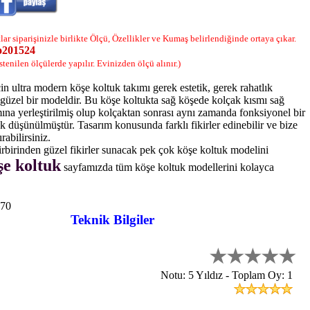
tlar siparişinizle birlikte Ölçü, Özellikler ve Kumaş belirlendiğinde ortaya çıkar.
o201524
İstenilen ölçülerde yapılır. Evinizden ölçü alınır.)
in ultra modern köşe koltuk takımı gerek estetik, gerek rahatlık
ı güzel bir modeldir. Bu köşe koltukta sağ köşede kolçak kısmı sağ
ına yerleştirilmiş olup kolçaktan sonrası aynı zamanda fonksiyonel bir
ak düşünülmüştür. Tasarım konusunda farklı fikirler edinebilir ve bize
rabilirsiniz.
birbirinden güzel fikirler sunacak pek çok köşe koltuk modelini
e koltuk
sayfamızda tüm köşe koltuk modellerini kolayca
70
Teknik Bilgiler
Notu: 5 Yıldız - Toplam Oy: 1