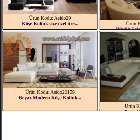
Ürün Kodu: Asido20
Ürün K
Köşe Koltuk size özel üre...
Büyük Salo
Ürün Kodu: Asido20159
Beyaz Modern Köşe Koltuk...
Ürün K
Pascal 