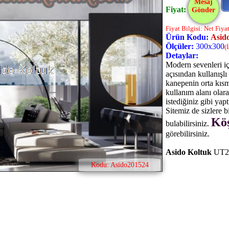
Mesaj
Fiyat:
Gönder
Fiyat Bilgisi: Net Fiya
Ürün Kodu:
Asid
Ölçüler:
300x300
(
Detaylar:
Modern sevenleri iç
açısından kullanışl
kanepenin orta kısm
kullanım alanı olar
istediğiniz gibi yaptı
Sitemiz de sizlere 
Köş
bulabilirsiniz.
görebilirsiniz.
Asido Koltuk
UT2
Kodu: Asido201524