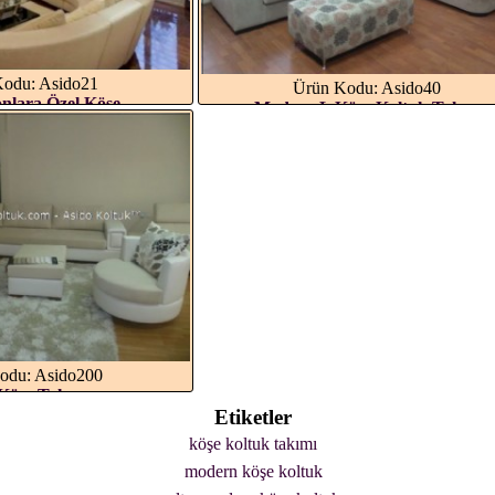
odu: Asido21
Ürün Kodu: Asido40
nlara Özel Köşe...
Modern L Köşe Koltuk Takı...
odu: Asido200
Köşe Takımı...
Etiketler
köşe koltuk takımı
modern köşe koltuk