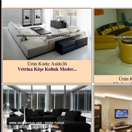
Ürün Kodu: Asido36
Vetrina Köşe Koltuk Moder...
Ürün K
Modern U