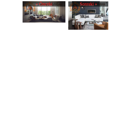
« Önceki
Sonraki »