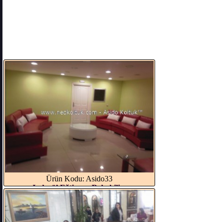
Ürün Kodu: Asido33
Lalegül Eğtim ve Rehabili...