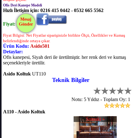
Ofis Deri Kanepe Modeli
Hızlı İletişim için: 0216 415 0442 - 0532 665 5562
Mesaj
Fiyat:
Gönder
Fiyat Bilgisi: Net Fiyatlar siparişinizle birlikte Ölçü, Özellikler ve Kumaş
belirlendiğinde ortaya çıkar.
Ürün Kodu:
Asido501
Detaylar:
Ofis kanepesi, Siyah deri ile üretilmiştir. her renk deri ve kumaş
seçenekleriyle üretilir.
Asido Koltuk
UT110
Teknik Bilgiler
Notu: 5 Yıldız - Toplam Oy: 1
A110 - Asido Koltuk
Sonraki »