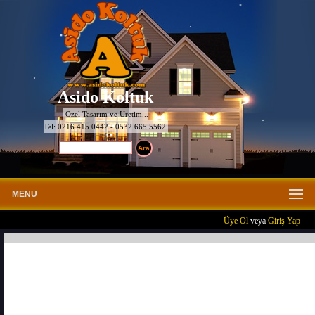
Asido Koltuk
Özel Tasarım ve Üretim...
Tel: 0216 415 0442 - 0532 665 5562
MENU
Üye Ol
veya
Giriş Yap